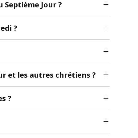
u Septième Jour ?
edi ?
r et les autres chrétiens ?
es ?